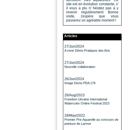
découvrir mes aquarelles. Ce
site est en évolution constante, s'
il vous a plu n' hésitez pas à y
revenir régulièrement. Bonne
visite, j'espère que vous
passerez un agréable moment !
Articles
27/Jun/2024
A venir Démo Pratiques des Arts
27/Jun/2024
Nouvelle collaboration
26/Jun/2024
Image Demo PDA 176
28/Aug/2023
Freedom Ukraine International
Watercolor Online Festival 2023
28/May/2022
Premier Prix Aquarelle au concours de
peinture de Larmor