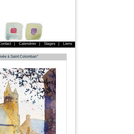
Contact
|
Calendrier
|
Stages
|
Liens
rivée à Saint Colomban"