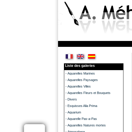
Liste des galeries
-
Aquarelles Marines
-
Aquarelles Paysages
-
Aquarelles Villes
-
Aquarelles Fleurs et Bouquets
-
Divers
-
Esquisses Alla Prima
-
Aquarium
-
Aquarelle Pas-a-Pas
-
Aquarelles Natures mortes
-
Atmosphere