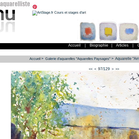
Accueil
|
Biographie
|
Articles
|
>
> Aquarelle "Ar
Accueil
Galerie d'aquarelles "Aquarelles Paysages"
97/129
<<
<
>
>>