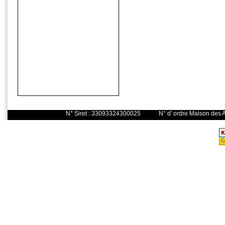
N° Siret : 33093324300025 N° d' o