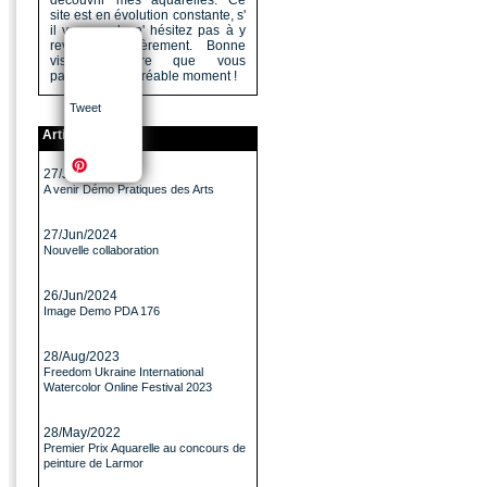
découvrir mes aquarelles. Ce
site est en évolution constante, s'
il vous a plu n' hésitez pas à y
revenir régulièrement. Bonne
visite, j'espère que vous
passerez un agréable moment !
Tweet
Articles
27/Jun/2024
A venir Démo Pratiques des Arts
27/Jun/2024
Nouvelle collaboration
26/Jun/2024
Image Demo PDA 176
28/Aug/2023
Freedom Ukraine International
Watercolor Online Festival 2023
28/May/2022
Premier Prix Aquarelle au concours de
peinture de Larmor