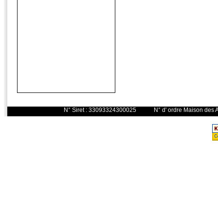
N° Siret : 33093324300025 N° d' o