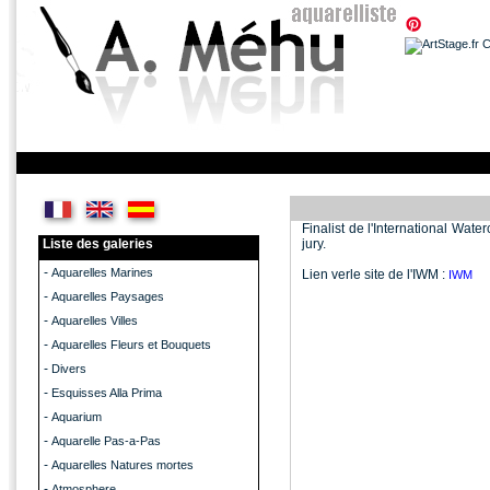
Finalist de l'International Wate
Liste des galeries
jury.
-
Aquarelles Marines
Lien verle site de l'IWM :
IWM
-
Aquarelles Paysages
-
Aquarelles Villes
-
Aquarelles Fleurs et Bouquets
-
Divers
-
Esquisses Alla Prima
-
Aquarium
-
Aquarelle Pas-a-Pas
-
Aquarelles Natures mortes
-
Atmosphere