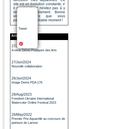
découvrir mes aquarelles. Ce
site est en évolution constante, s'
il vous a plu n' hésitez pas à y
revenir régulièrement. Bonne
visite, j'espère que vous
passerez un agréable moment !
Tweet
Articles
27/Jun/2024
A venir Démo Pratiques des Arts
27/Jun/2024
Nouvelle collaboration
26/Jun/2024
Image Demo PDA 176
28/Aug/2023
Freedom Ukraine International
Watercolor Online Festival 2023
28/May/2022
Premier Prix Aquarelle au concours de
peinture de Larmor