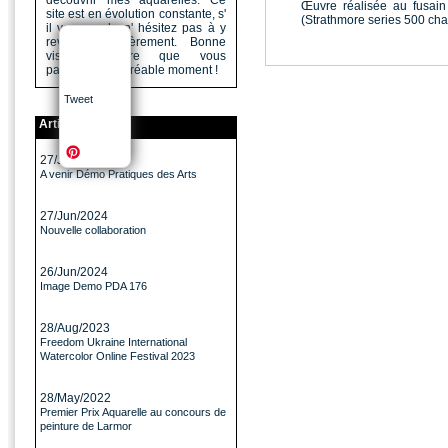
découvrir mes aquarelles. Ce
Œuvre réalisée au fusain
site est en évolution constante, s'
(Strathmore series 500 char
il vous a plu n' hésitez pas à y
revenir régulièrement. Bonne
visite, j'espère que vous
passerez un agréable moment !
Tweet
Articles
27/Jun/2024
A venir Démo Pratiques des Arts
27/Jun/2024
Nouvelle collaboration
26/Jun/2024
Image Demo PDA 176
28/Aug/2023
Freedom Ukraine International
Watercolor Online Festival 2023
28/May/2022
Premier Prix Aquarelle au concours de
peinture de Larmor