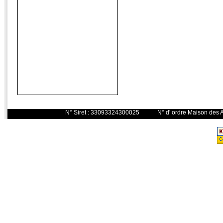
N° Siret : 33093324300025 N° d' o