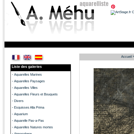
Accueil
Liste des galeries
-
Aquarelles Marines
-
Aquarelles Paysages
-
Aquarelles Villes
-
Aquarelles Fleurs et Bouquets
-
Divers
-
Esquisses Alla Prima
-
Aquarium
-
Aquarelle Pas-a-Pas
-
Aquarelles Natures mortes
-
Atmosphere