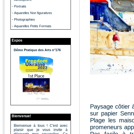
-
Portraits
-
Aquarelles Non figuratives
-
Photographies
-
Aquarelles Petits Formats
Expos
Démo Pratique des Arts n°176
Paysage côtier à
sur papier Senn
Bienvenue!
Plage les mais
Bienvenue à tous ! C'est avec
promeneurs appr
plaisir que je vous invite à