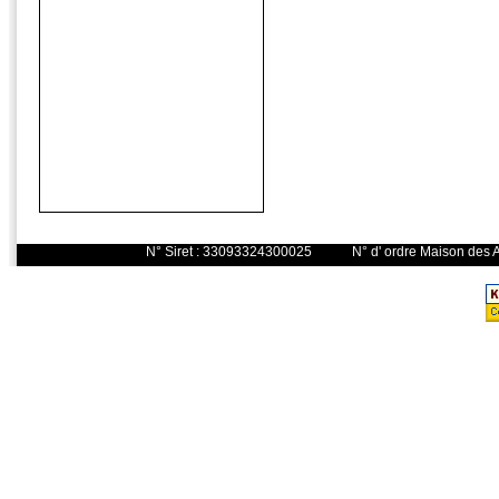
N° Siret : 33093324300025 N° d' o