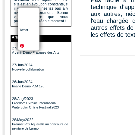
Pas facile à tr
découvrir mes aquarelles. Ce
site est en évolution constante, s'
technique d'app
il vous a plu n' hésitez pas à y
revenir régulièrement. Bonne
aux autres, néc
visite, j'espère que vous
l'eau chargée 
passerez un agréable moment !
autres effets de
Tweet
les effets de tex
Articles
27/Jun/2024
A venir Démo Pratiques des Arts
27/Jun/2024
Nouvelle collaboration
26/Jun/2024
Image Demo PDA 176
28/Aug/2023
Freedom Ukraine International
Watercolor Online Festival 2023
28/May/2022
Premier Prix Aquarelle au concours de
peinture de Larmor