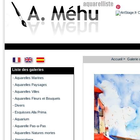
>
Accueil
Galerie 
Liste des galeries
-
Aquarelles Marines
-
Aquarelles Paysages
-
Aquarelles Villes
-
Aquarelles Fleurs et Bouquets
-
Divers
-
Esquisses Alla Prima
-
Aquarium
-
Aquarelle Pas-a-Pas
-
Aquarelles Natures mortes
-
Atmosphere