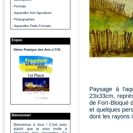
-
Portraits
-
Aquarelles Non figuratives
-
Photographies
-
Aquarelles Petits Formats
Expos
Démo Pratique des Arts n°176
Paysage à l'aqu
23x33cm, représ
de Fort-Bloqué d
et quelques perso
Bienvenue!
dont les rayons i
Bienvenue à tous ! C'est avec
plaisir que je vous invite à