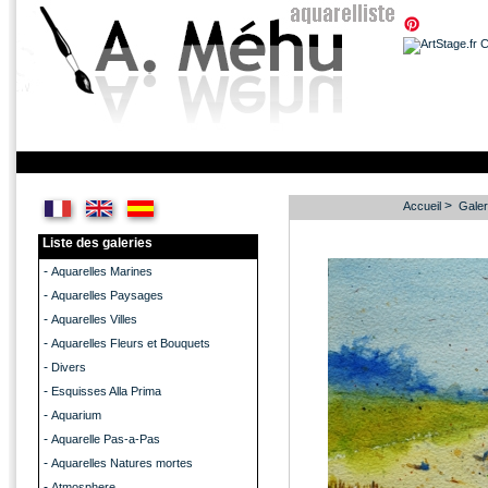
>
Accueil
Galer
Liste des galeries
-
Aquarelles Marines
-
Aquarelles Paysages
-
Aquarelles Villes
-
Aquarelles Fleurs et Bouquets
-
Divers
-
Esquisses Alla Prima
-
Aquarium
-
Aquarelle Pas-a-Pas
-
Aquarelles Natures mortes
-
Atmosphere