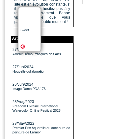
découvrir mes aquarelles. Ce
site est en évolution constante, s'
il vous a plu n' hésitez pas à y
revenir régulièrement. Bonne
visite, j'espère que vous
passerez un agréable moment !
Tweet
Articles
27/Jun/2024
A venir Démo Pratiques des Arts
27/Jun/2024
Nouvelle collaboration
26/Jun/2024
Image Demo PDA 176
28/Aug/2023
Freedom Ukraine International
Watercolor Online Festival 2023
28/May/2022
Premier Prix Aquarelle au concours de
peinture de Larmor