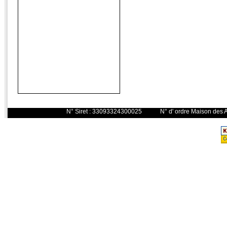
N° Siret : 33093324300025 N° d' o